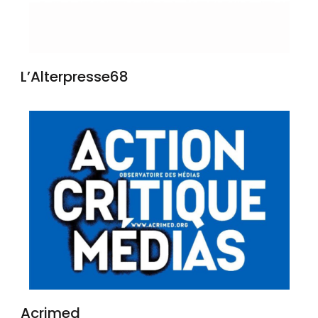
L’Alterpresse68
Acrimed