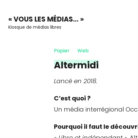
Aller
au
« VOUS LES MÉDIAS… »
contenu
Kiosque de médias libres
(Pressez
Entrée)
Papier
Web
Altermidi
Lancé en 2018.
C’est quoi ?
Un média interrégional Occ
Pourquoi il faut le découvri
« Libre et indépendant »
, A