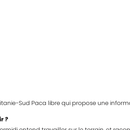
itanie-Sud Paca libre qui propose une inform
r ?
ltermidi entend travailler sur le terrain, et raco