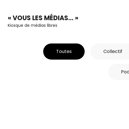
Aller
au
« VOUS LES MÉDIAS… »
contenu
Kiosque de médias libres
(Pressez
Entrée)
Toutes
Collectif
Pod